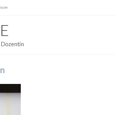
SSUM
E
– Dozentin
on