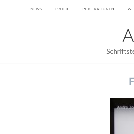
Skip
NEWS
PROFIL
PUBLIKATIONEN
WE
to
content
Schriftst
F