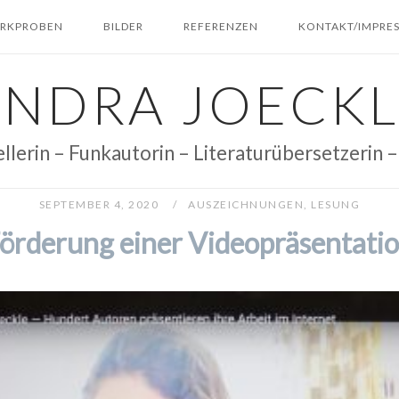
RKPROBEN
BILDER
REFERENZEN
KONTAKT/IMPRE
ANDRA JOECKL
ellerin – Funkautorin – Literaturübersetzerin 
SEPTEMBER 4, 2020
AUSZEICHNUNGEN
,
LESUNG
örderung einer Videopräsentati