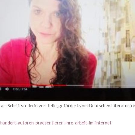
ch als Schriftstellerin vorstelle, gefördert vom Deutschen Literaturfon
r/hundert-autoren-praesentieren-ihre-arbeit-im-internet