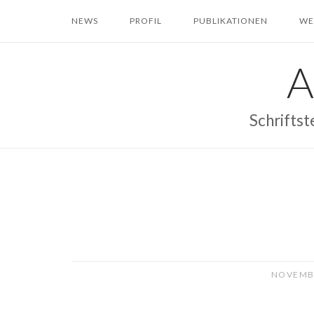
Skip
NEWS
PROFIL
PUBLIKATIONEN
WE
to
content
Schriftst
NOVEMBE