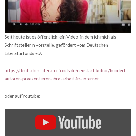
Seit heute ist es öffentlich: ein Video, in dem ich mich als
Schriftstellerin vorstelle, gefördert vom Deutschen
Literaturfonds e.V.
https://deutscher-literaturfonds.de/neustart-kultur/hundert-
autoren-praesentieren-ihre-arbeit-im-internet
oder auf Youtube:
„ANDRA
JOECKLE
—
HUNDERT
AUTOREN
PRÄSENTIEREN
IHRE